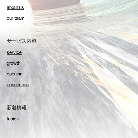
about us
our team
サービス内容
service
growth
opening
connection
新着情報
topics