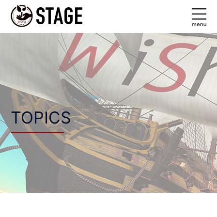
コ
ン
テ
ン
ツ
へ
ス
キ
ッ
TOPICS
プ