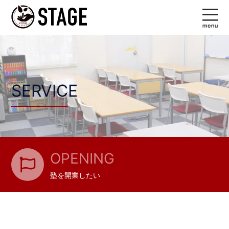
コ
ン
テ
ン
ツ
へ
SERVICE
ス
キ
ッ
プ
OPENING
塾を開業したい