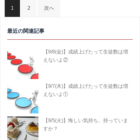
投
1
2
次へ
稿
ナ
ビ
ゲ
ー
【9/8(金)】成績上げたって生徒数は増
シ
えないよ②
ョ
ン
【9/7(木)】成績上げたって生徒数は増
えないよ①
【9/5(火)】悔しい気持ち、持っていま
すか？