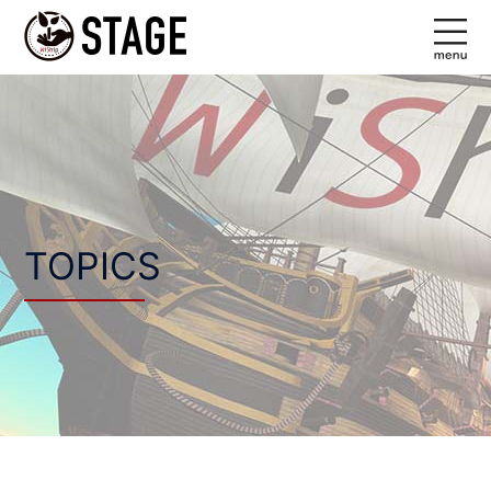
コ
ン
テ
ン
ツ
へ
ス
キ
ッ
TOPICS
プ