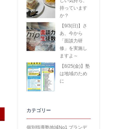
しい気持ち、
持っています
か？
【9/3(日)】さ
あ、今から
「面談力研
修」を実施し
ますよ～
【8/25(金)】塾
は地域のため
に
カテゴリー
個別指導塾地域No1 ブランデ