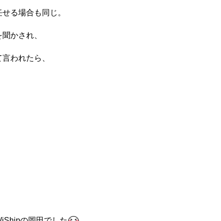
任せる場合も同じ。
を聞かされ、
て言われたら、
Shipの岡田でした
。