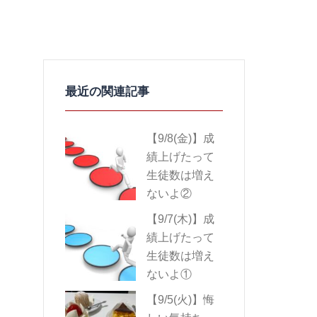
【9/8(金)】成
績上げたって
生徒数は増え
ないよ②
【9/7(木)】成
績上げたって
生徒数は増え
ないよ①
【9/5(火)】悔