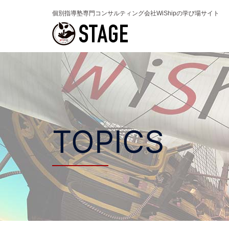
コ
ン
テ
ン
ツ
へ
ス
キ
ッ
プ
TOPICS