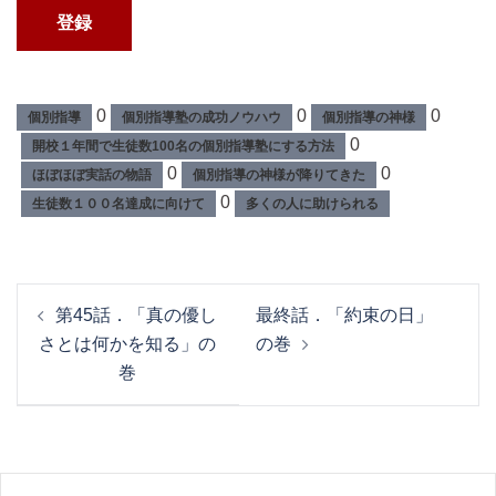
0
0
0
個別指導
個別指導塾の成功ノウハウ
個別指導の神様
0
開校１年間で生徒数100名の個別指導塾にする方法
0
0
ほぼほぼ実話の物語
個別指導の神様が降りてきた
0
生徒数１００名達成に向けて
多くの人に助けられる
投
第45話．「真の優し
最終話．「約束の日」
稿
さとは何かを知る」の
の巻
ナ
巻
ビ
ゲ
ー
シ