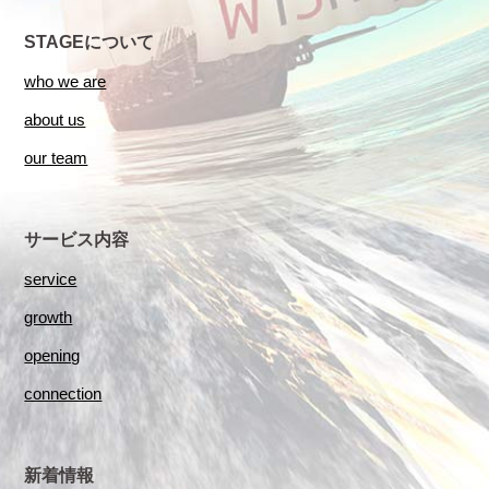
STAGEについて
who we are
about us
our team
サービス内容
service
growth
opening
connection
新着情報