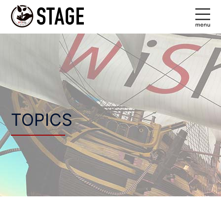
コ
ン
テ
ン
ツ
へ
ス
キ
ッ
TOPICS
プ