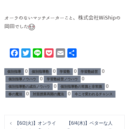
オーラのないマッチメーカーこと、株式会社WiShipの
岡田でした
Facebook
Twitter
Line
Pocket
Email
共
有
0
0
0
0
個別指導
個別指導塾
学習塾
学習塾経営
0
0
個別指導ノウハウ
学習塾経営ノウハウ
0
0
個別指導塾の成功ノウハウ
個別指導塾の常識と非常識
0
0
春の魔法
対面授業再開の魔法
今こそ変われるチャンス
投
【6/2(火)】オンライ
【6/4(木)】ベターな人
稿