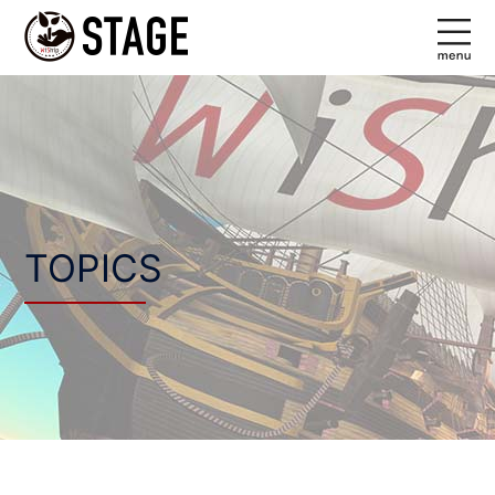
コ
ン
テ
ン
ツ
へ
ス
キ
ッ
TOPICS
プ