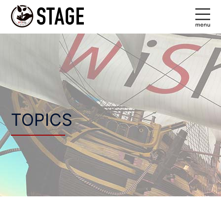
コ
ン
テ
ン
ツ
へ
ス
キ
ッ
TOPICS
プ