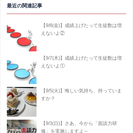
ビ
ゲ
ー
【9/8(金)】成績上げたって生徒数は増
シ
えないよ②
ョ
ン
【9/7(木)】成績上げたって生徒数は増
えないよ①
【9/5(火)】悔しい気持ち、持っていま
すか？
【9/3(日)】さあ、今から「面談力研
修」を実施しますよ～