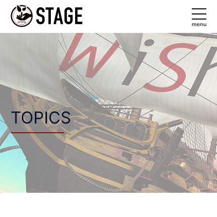
コ
ン
テ
ン
ツ
へ
ス
キ
ッ
TOPICS
プ