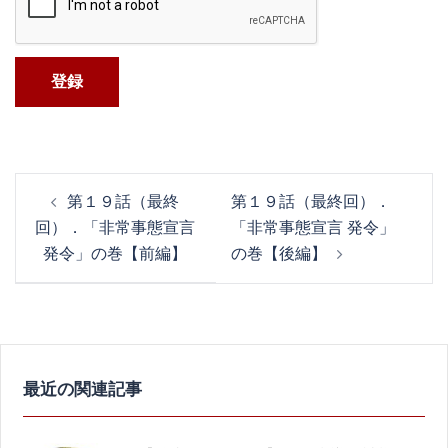
投
第１９話（最終
第１９話（最終回）．
稿
回）．「非常事態宣言
「非常事態宣言 発令」
ナ
発令」の巻【前編】
の巻【後編】
ビ
ゲ
ー
シ
ョ
ン