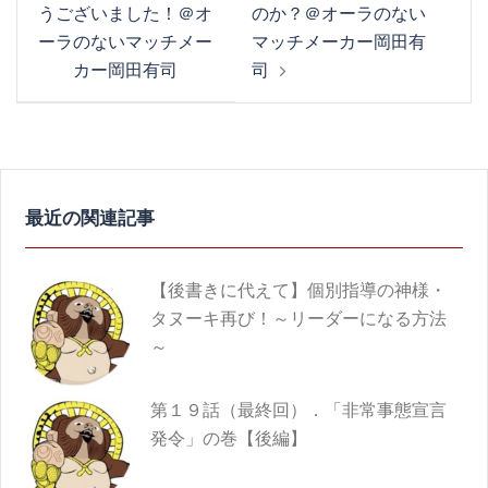
ナ
うございました！＠オ
のか？＠オーラのない
ビ
ーラのないマッチメー
マッチメーカー岡田有
ゲ
カー岡田有司
司
ー
シ
ョ
ン
【後書きに代えて】個別指導の神様・
タヌーキ再び！～リーダーになる方法
～
第１９話（最終回）．「非常事態宣言
発令」の巻【後編】