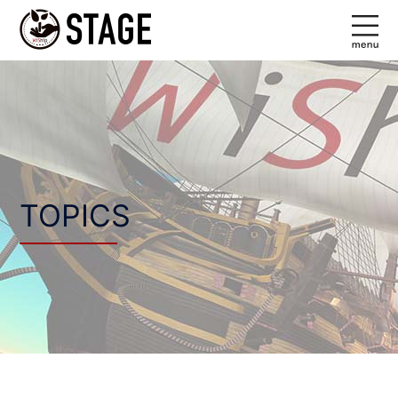
コ
ン
テ
ン
ツ
へ
ス
キ
ッ
TOPICS
プ